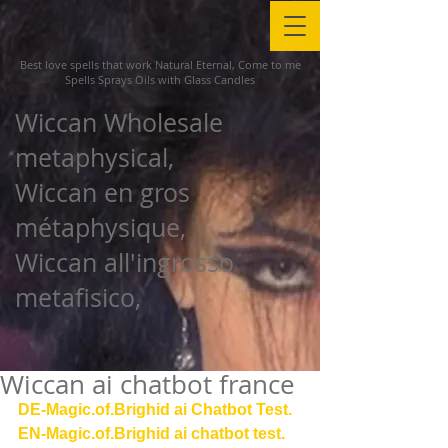
Best love spells that work Natural Eternal, Come to me
Spells Sprays Oils with Glass Candles
Wiccan Wholesale
metaphysical,
Wiccan en gros
métaphysique,
Wiccan all'ingrosso
metafisico,
Wiccan ai chatbot france
DE-Magic.of.Brighid ai Chatbot Test.
EN-Magic.of.Brighid ai chatbot test.