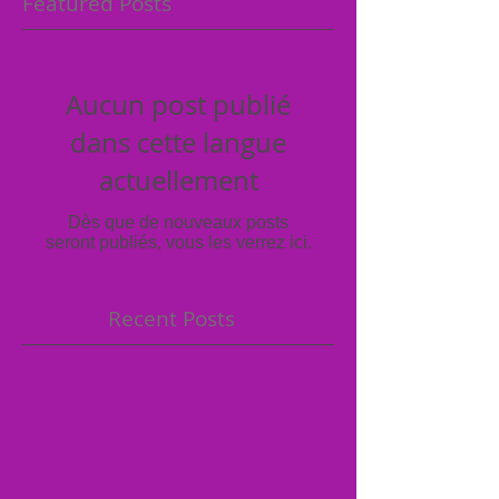
Featured Posts
Aucun post publié
dans cette langue
actuellement
Dès que de nouveaux posts
seront publiés, vous les verrez ici.
Recent Posts