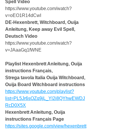
Spell Video
https://www.youtube.com/watch?
v=oEO1R14dCwI
DE-Hexenbrett, Witchboard, Ouija 
Anleitung, Keep away Evil Spell, 
Deutsch Video
https://www.youtube.com/watch?
v=JAaaGq1fWNE
Playlist Hexenbrett Anleitung, Ouija 
instructions Français,
Strega tavola Italia Ouija Witchboard, 
Ouija Board Witchboard instructions
https://www.youtube.com/playlist?
list=PL5Jr6sOZq9jL_Yl2i8QYhwEWDJ
RcD0X5X
Hexenbrett Anleitung, Ouija 
instructions Français Page
https://sites.google.com/view/hexenbrett