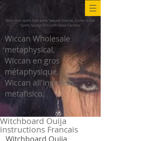
Best love spells that work Natural Eternal, Come to me
Spells Sprays Oils with Glass Candles
Wiccan Wholesale
metaphysical,
Wiccan en gros
métaphysique,
Wiccan all'ingrosso
metafisico,
Witchboard Ouija
instructions Francais
Witchboard Ouija 