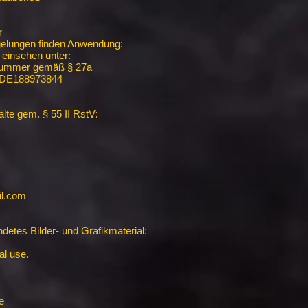
r
gelungen finden Anwendung:
einsehen unter:
snummer gemäß § 27a
 DE188973844
alte gem. § 55 II RstV:
il.com
detes Bilder- und Grafikmaterial:
al use.
e