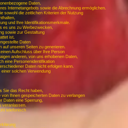
rsonenbezogene Daten,
res Internetangebots sowie die Abrechnung ermöglichen.
e sowohl die zeitlichen Kriterien der Nutzung
thalten,
ng und Ihre Identifikationsmerkmale.
ass es uns zu Werbezwecken,
ng sowie zur Gestaltung
tet ist,
ngestellte Daten
 auf unseren Seiten zu generieren.
keinen Aufschluss über Ihre Person
waigen anderen, von uns erhobenen Daten,
 eine Personenidentifikation
schiedener Daten nicht erfolgen kann.
, einer solchen Verwendung
ss Sie das Recht haben,
e von Ihnen gespeicherten Daten zu verlangen
der Daten eine Sperrung,
u veranlassen.
ohl telefonisch
rklärung