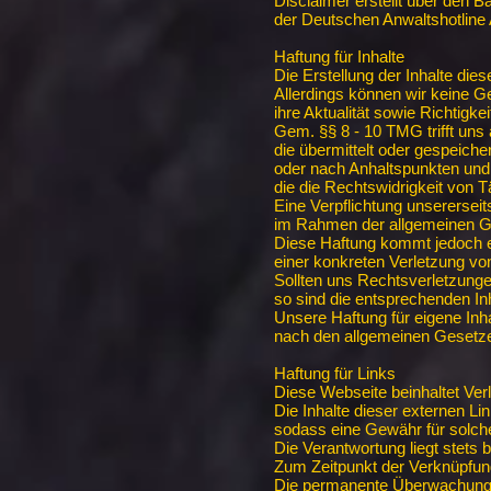
Disclaimer erstellt über den 
der Deutschen Anwaltshotline
Haftung für Inhalte
Die Erstellung der Inhalte dies
Allerdings können wir keine Gew
ihre Aktualität sowie Richtigk
Gem. §§ 8 - 10 TMG trifft uns 
die übermittelt oder gespeich
oder nach Anhaltspunkten un
die die Rechtswidrigkeit von T
Eine Verpflichtung unserersei
im Rahmen der allgemeinen Ges
Diese Haftung kommt jedoch 
einer konkreten Verletzung vo
Sollten uns Rechtsverletzung
so sind die entsprechenden In
Unsere Haftung für eigene Inhal
nach den allgemeinen Gesetz
Haftung für Links
Diese Webseite beinhaltet Verl
Die Inhalte dieser externen L
sodass eine Gewähr für solche
Die Verantwortung liegt stets 
Zum Zeitpunkt der Verknüpfung
Die permanente Überwachung 