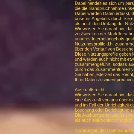
Dabei handelt es sich um pe
die die Inanspruchnahme unse
Dabei werden Daten erfasst, di
unseres Angebots durch Sie en
als auch den Umfang der Nutzu
Wir weisen Sie darauf hin, d
zu Zwecken der Marktforschu
unseres Internetangebots gestat
Nutzungsprofile d.h. zusamme
über den Verlauf von Besuchen
Diese Nutzungsprofile geben 
und werden auch nicht mit et
zusammengeführt, sodass auch
durch das Zusammenführen ver
Sie haben jederzeit das Recht
Ihrer Daten zu widersprechen.
Auskunftsrecht
Wir weisen Sie darauf hin, da
eine Auskunft von uns über di
und im Fall der Unrichtigkeit 
Löschung oder Berichtigung z
Die Auskunftserteilung ist sow
als auch elektronisch möglich.
Änderungen der Datenschutze