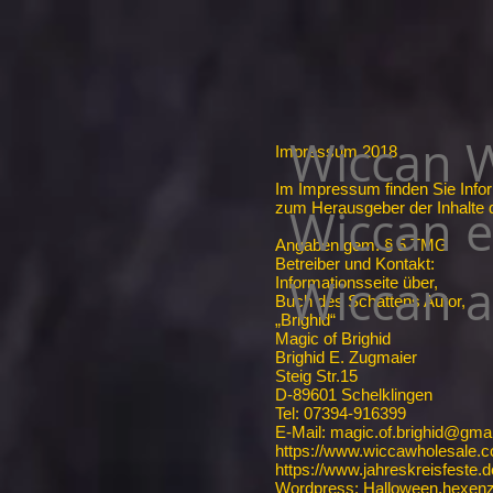
Wiccan W
Impressum 2018
Im Impressum finden Sie Info
zum Herausgeber der Inhalte d
Wiccan e
Angaben gem. § 5 TMG
Betreiber und Kontakt:
Wiccan al
Informationsseite über,
Buch des Schattens Autor,
„Brighid“
Magic of Brighid
Brighid E. Zugmaier
Steig Str.15
D-89601 Schelklingen
Tel: 07394-916399
E-Mail: magic.of.brighid@gma
https://www.wiccawholesale.
https://www.jahreskreisfeste.d
Wordpress: Halloween.hexenz