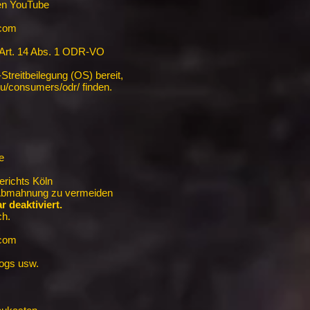
en YouTube
.com
 Art. 14 Abs. 1 ODR-VO
-Streitbeilegung (OS) bereit,
.eu/consumers/odr/ finden.
e
erichts Köln
 Abmahnung zu vermeiden
 deaktiviert.
ch.
.com
logs usw.