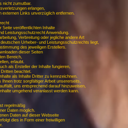
s nicht zumutbar.
tsverletzungen erlangen,
 externen Links unverzüglich entfernen.
recht
 Seite veröffentlichten Inhalte
und Leistungsschutzrecht Anwendung.
arbeitung, Verbreitung oder jegliche andere Art
deutschen Urheber- und Leistungsschutzrechts liegt,
Zustimmung des jeweiligen Erstellers.
wnloaden dieser Seiten
aten Bereich,
llen, erlaubt.
uch als Ersteller der Inhalte fungieren,
Dritten beachtet.
nhalte als Inhalte Dritter zu kennzeichnen.
s Ihnen trotz sorgfältiger Arbeit unsererseits,
auffällt, uns entsprechend darauf hinzuweisen,
 Inhalte umgehend veranlasst werden kann.
st regelmäßig
er Daten möglich.
enen Daten auf dieser Webseite
olgt dies in Form einer freiwilligen
r.