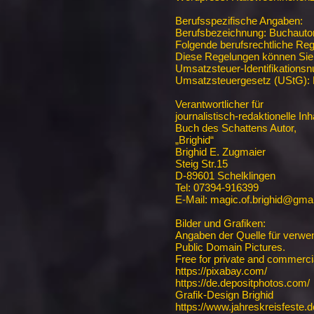
Berufsspezifische Angaben:
Berufsbezeichnung: Buchauto
Folgende berufsrechtliche Re
Diese Regelungen können Sie 
Umsatzsteuer-Identifikation
Umsatzsteuergesetz (UStG):
Verantwortlicher für
journalistisch-redaktionelle Inh
Buch des Schattens Autor,
„Brighid“
Brighid E. Zugmaier
Steig Str.15
D-89601 Schelklingen
Tel: 07394-916399
E-Mail: magic.of.brighid@gma
Bilder und Grafiken:
Angaben der Quelle für verwen
Public Domain Pictures.
Free for private and commerci
https://pixabay.com/
https://de.depositphotos.com/
Grafik-Design Brighid
https://www.jahreskreisfeste.d