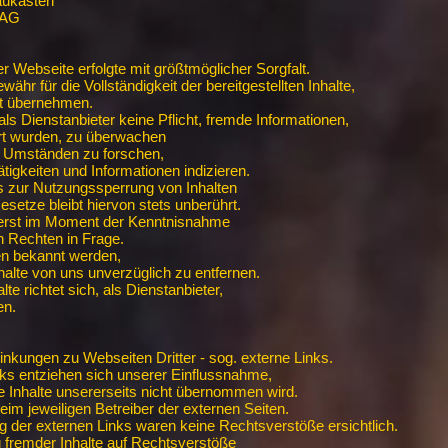
Baukasten
 AG
er Webseite erfolgte mit größtmöglicher Sorgfalt.
ähr für die Vollständigkeit der bereitgestellten Inhalte,
eit übernehmen.
als Dienstanbieter keine Pflicht, fremde Informationen,
ert wurden, zu überwachen
d Umständen zu forschen,
ätigkeiten und Informationen indizieren.
ts zur Nutzungssperrung von Inhalten
etze bleibt hiervon stets unberührt.
erst im Moment der Kenntnisnahme
n Rechten in Frage.
en bekannt werden,
halte von uns unverzüglich zu entfernen.
te richtet sich, als Dienstanbieter,
en.
inkungen zu Webseiten Dritter - sog. externe Links.
inks entziehen sich unserer Einflussnahme,
 Inhalte unsererseits nicht übernommen wird.
beim jeweiligen Betreiber der externen Seiten.
 der externen Links waren keine Rechtsverstöße ersichtlich.
fremder Inhalte auf Rechtsverstöße