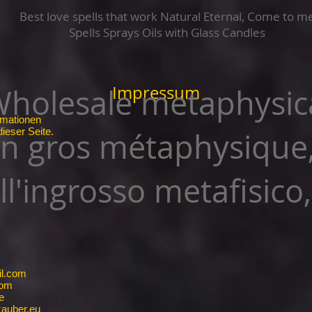
Best love spells that work Natural Eternal, Come to m
Spells Sprays Oils with Glass Candles
Impressum
holesale metaphysica
rmationen
ieser Seite.
n gros métaphysique
l'ingrosso metafisico,
il.com
com
e
auber.eu