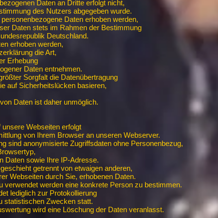
ezogenen Daten an Dritte erfolgt nicht,
Zustimmung des Nutzers abgegeben wurde.
n personenbezogene Daten erhoben werden,
dieser Daten stets im Rahmen der Bestimmung
undesrepublik Deutschland.
en erhoben werden,
erklärung die Art,
er Erhebung
ogener Daten entnehmen.
 größter Sorgfalt die Datenübertragung
die auf Sicherheitslücken basieren,
von Daten ist daher unmöglich.
uf unsere Webseiten erfolgt
ittlung von Ihrem Browser an unseren Webserver.
ng sind anonymisierte Zugriffsdaten ohne Personenbezug,
Browsertyp,
n Daten sowie Ihre IP-Adresse.
geschieht getrennt von etwaigen anderen,
er Webseiten durch Sie, erhobenen Daten.
u verwendet werden eine konkrete Person zu bestimmen.
et lediglich zur Protokollierung
 statistischen Zwecken statt.
swertung wird eine Löschung der Daten veranlasst.